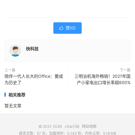
赞(
0
)

快科技
上一篇
下一篇
陪伴一代人长大的Office：要成
三明治机海外畅销！2021年国
为历史了
产小家电出口增长率超600%
相关推荐
暂无文章
© 2021-2026
v2ra小站
网站地图
请求次数：57 次，加载用时：0.143 秒，内存占用：5.18 MB