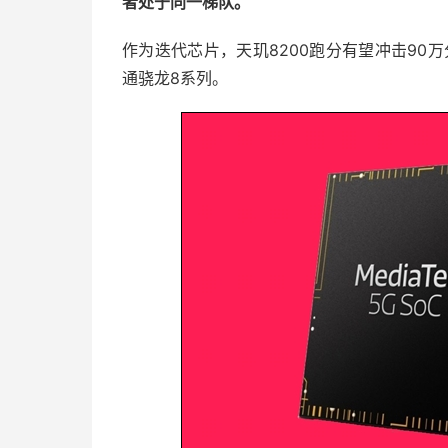
者处于同一梯队。
作为迭代芯片，天玑8200跑分有望冲击90万
通骁龙8系列。