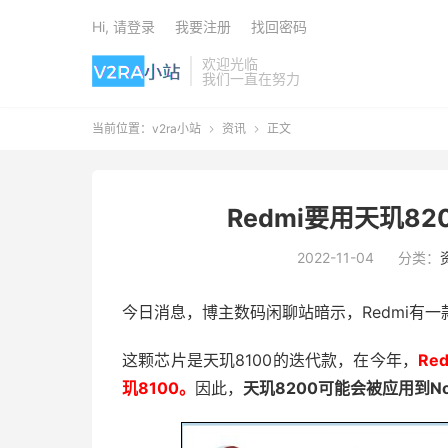
Hi, 请登录
我要注册
找回密码
欢迎光临
我们一直在努力
当前位置：
v2ra小站
资讯
正文


Redmi要用天玑8
2022-11-04
分类：
今日消息，博主数码闲聊站暗示，Redmi有一
这颗芯片是天玑8100的迭代款，在今年，
Re
玑8100。
因此，
天玑8200可能会被应用到Not