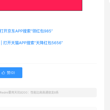
 打开京东APP搜索“领红包985”
| 打开天猫APP搜索“天降红包5656”
赞(
0
)

Redmi要用天玑8200：性能比肩高通骁龙8系