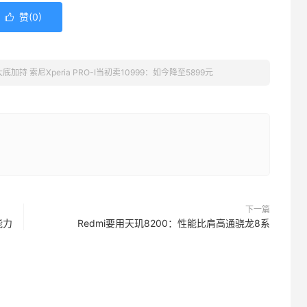
赞(
0
)

加持 索尼Xperia PRO-I当初卖10999：如今降至5899元
下一篇
能力
Redmi要用天玑8200：性能比肩高通骁龙8系