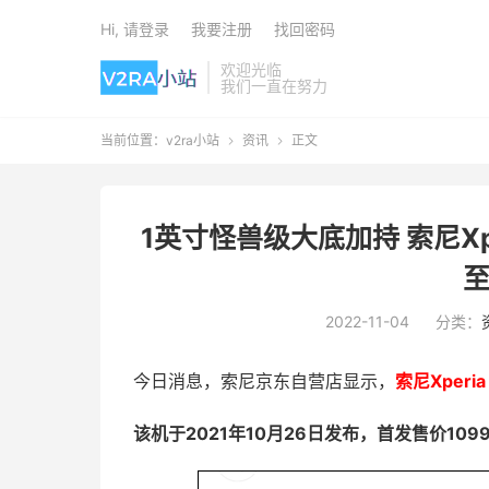
Hi, 请登录
我要注册
找回密码
欢迎光临
我们一直在努力
当前位置：
v2ra小站
资讯
正文


1英寸怪兽级大底加持 索尼Xpe
至
2022-11-04
分类：
今日消息，索尼京东自营店显示，
索尼Xperi
该机于2021年10月26日发布，首发售价1099