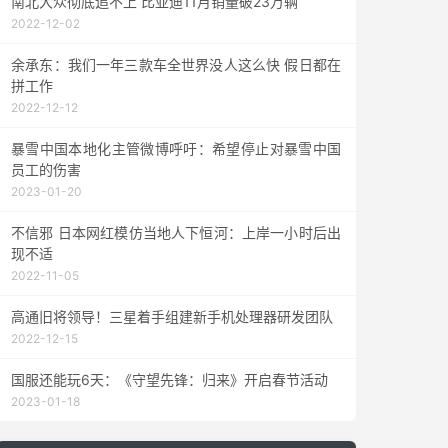
南北大众彻底追不上 比亚迪11月销量破23万辆
2022-12-02
余承东：我们一年三款车全世界没人这么快 假日都在
拼工作
2022-12-12
暴雪中国本地化主管微博呼吁：希望停止对暴雪中国
员工的伤害
2023-01-20
不信邪 日本网红模仿当地人下恒河：上岸一小时后出
现不适
2022-11-05
高通旧将领导！三星着手组建新手机处理器研发团队
2022-12-15
国服还能玩6天：《守望先锋：归来》开启春节活动
2023-01-18