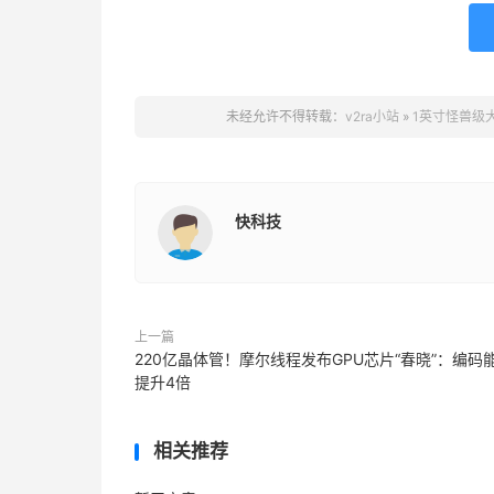
未经允许不得转载：
v2ra小站
»
1英寸怪兽级大底
快科技
上一篇
220亿晶体管！摩尔线程发布GPU芯片“春晓”：编码
提升4倍
相关推荐