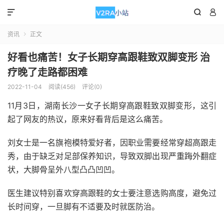



资讯
正文

好看也痛苦！女子长期穿高跟鞋致双脚变形 治
疗晚了走路都困难
2022-11-04
阅读(456)
评论(0)
11月3日，湖南长沙一女子长期穿高跟鞋致双脚变形，这引
起了网友的热议，原来好看背后是这么痛苦。
刘女士是一名旗袍模特爱好者，因职业需要经常穿超高跟走
秀，由于缺乏对足部保养知识，导致双脚出现严重踇外翻症
状，大脚骨呈外八型凸凸凹凹。
医生建议特别喜欢穿高跟鞋的女士要注意选购高度，避免过
长时间穿，一旦脚有不适要及时就医防治。