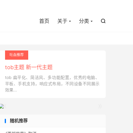

首页
关于
分类

吐血推荐
tob主题 新一代主题
tob 扁平化、简洁风、多功能配置，优秀的电脑、
平板、手机支持，响应式布局，不同设备不同展示
效果...


随机推荐