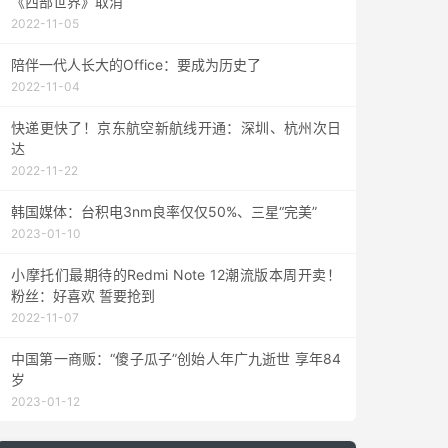
《西部世界》取消
2022-11-05
陪伴一代人长大的Office：要成为历史了
2022-11-04
快递更快了！京东航空新航线开通：深圳、杭州次日
达
2022-11-22
韩国媒体：台积电3nm良率仅仅50%、三星“完美”
2023-01-10
小摩托们最期待的Redmi Note 12潮流版本周开卖！
粉丝：好喜欢 誓要抢到
2022-11-07
中国第一商贩：“傻子瓜子”创始人年广九逝世 享年84
岁
2023-01-12