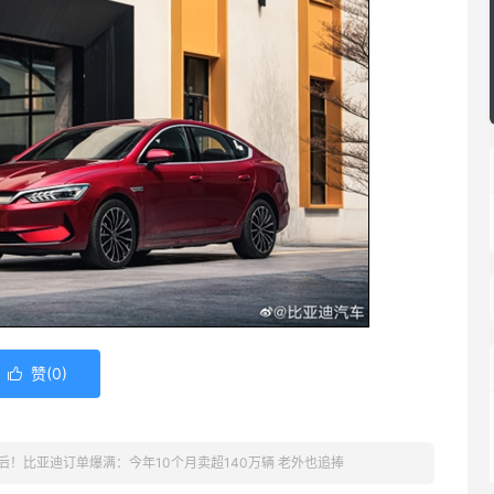
赞(
0
)

后！比亚迪订单爆满：今年10个月卖超140万辆 老外也追捧