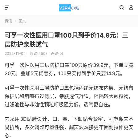



资讯
正文

可孚一次性医用口罩100只到手价14.9元：三
层防护亲肤透气
2022-11-04
阅读(450)
评论(0)
可孚一次性医用三层防护口罩100只原价39.9元，下单立减
20元，叠加5元优惠券，100只实付到手价只要14.9元。
可孚一次性医用三层防护口罩包括丙纶无纺布内层、无纺布
保护层和熔喷布过滤层，亲肤透气舒适，阻隔较大颗粒物，
过滤油性与非油性颗粒呼吸阻力低，透气更自在。
它采用3D贴脸设计，口、鼻、下颌贴合紧密，可塑鼻夹不
易折断，多次调整可塑性强，超声波焊接更牢固耐拉伸更安
心。