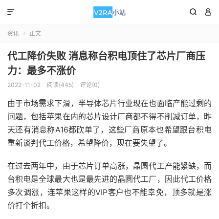



资讯
正文

代工降价失败 消息称台积电顶住了芯片厂商压
力：最多不涨价
2022-11-02
阅读(445)
评论(0)
由于市场需求下滑，半导体芯片行业现在也面临产能过剩的
问题，包括苹果在内的芯片设计厂商都不得不削减订单，昨
天还有消息称A16都砍单了，这些厂商原本也希望跟台积电
重新谈判代工价格，希望降价，现在要失望了。
在过去两年中，由于芯片订单高涨，晶圆代工产能紧缺，而
台积电是全球最大也是最先进的晶圆代工厂，因此代工价格
多次调涨，连苹果这样的VIP客户也不能幸免，顶多就是涨
价打个折扣。