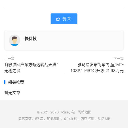
赞(
0
)

快科技
上一篇
下一篇
俞敏洪回应东方甄选转战天猫：
雅马哈发布街车“机皇”MT-
无稽之谈
10SP：四缸公升级 21.98万元
相关推荐
暂无文章
© 2021-2026
v2ra小站
网站地图
请求次数：57 次，加载用时：0.149 秒，内存占用：5.17 MB