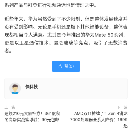
系列产品与拜登进行视频通话也是情理之中。
近些年来，华为虽然受到了不少限制，但是整体发展速度并
没有受到影响。无论是手机还是旗下其他智能设备，整体表
现都相当令人满意。尤其是今年推出的华为Mate 50系列，
更是以卫星通信技术、昆仑玻璃等亮点，吸引了无数消费
者。
赞(
0
)

快科技
上一篇
下一篇
速领210元大额神券！361度秋
AMD双11摊牌了！Zen 4锐龙
冬高帮实战篮球鞋：90元包邮
7000处理器全系大降价：1699
起