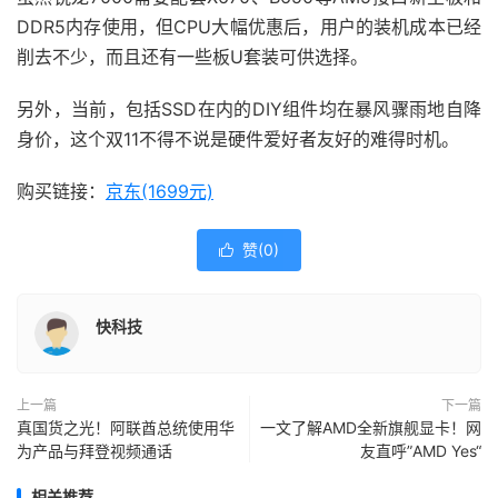
DDR5内存使用，但CPU大幅优惠后，用户的装机成本已经
削去不少，而且还有一些板U套装可供选择。
另外，当前，包括SSD在内的DIY组件均在暴风骤雨地自降
身价，这个双11不得不说是硬件爱好者友好的难得时机。
购买链接：
京东(1699元)
赞(
0
)

快科技
上一篇
下一篇
真国货之光！阿联酋总统使用华
一文了解AMD全新旗舰显卡！网
为产品与拜登视频通话
友直呼”AMD Yes“
相关推荐