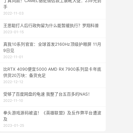
丁真同款！CAMEL骆驼情侣款工装靴大促：239元到
手
2022-11-03
王思聪打人后行政拘留为什么能暂缓执行？罗翔科普
2023-01-15
真我10系列官宣：全球首发2160Hz顶级护眼屏 11月
9日见
2022-11-01
比RTX 4090便宜5000 AMD RX 7900系列显卡年底
供货20万块：备货充足
2022-12-12
受够了百度网盘的龟速 我整了台五百多的NAS！
2022-11-10
拳头游戏源码被盗！《英雄联盟》及反作弊平台遭波
及
2023-01-25