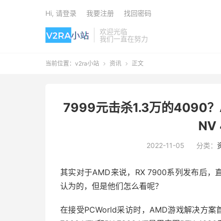
Hi, 请登录
我要注册
找回密码
欢迎光临
我们一直在努力
当前位置：
v2ra小站
资讯
正文


7999元击杀1.3万的4090
NV
2022-11-05
分类：
其实对于AMD来说，RX 7900系列发布后，
认为的，但是他们怎么看呢？
在接受PCWorld采访时，AMD游戏解决方案首