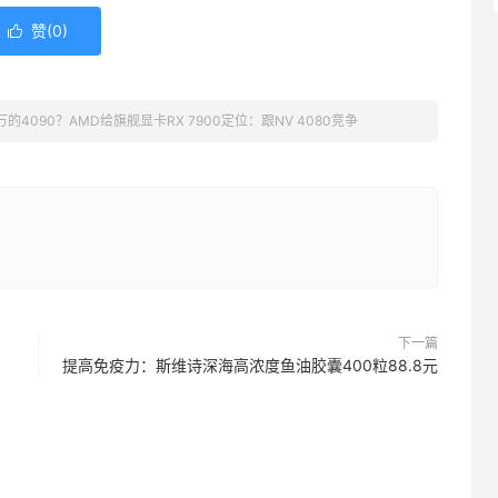
赞(
0
)

3万的4090？AMD给旗舰显卡RX 7900定位：跟NV 4080竞争
下一篇
提高免疫力：斯维诗深海高浓度鱼油胶囊400粒88.8元