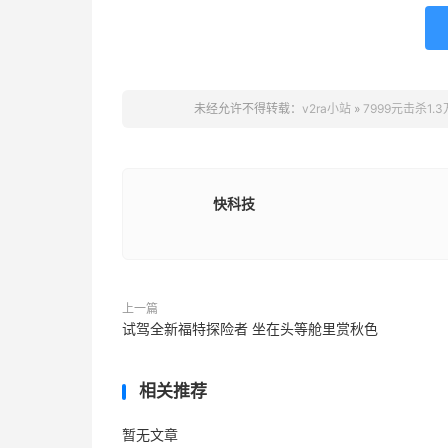
未经允许不得转载：
v2ra小站
»
7999元击杀1.
快科技
上一篇
试驾全新福特探险者 坐在头等舱里赏秋色
相关推荐
暂无文章