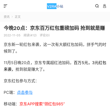



资讯
正文

今晚20点：京东百万红包重磅加码 抢到就是赚
2022-11-05
阅读(412)
评论(0)
京东新一轮红包来袭，这一次有大额红包加码，拼手气的时
候到了。
11月5日晚20点，京东专属超红池加码，
百万5元，3元红包
来袭，
抢到就是赚大了。
京东红包参与方式：
PC端：
点击参与
移动端：
京东APP搜索“领红包985”