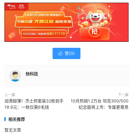
赞(
0
)

快科技
上一篇
下一篇
润滑超薄！杰士邦套装32枚到手
10月热销1.2万台 坦克300/500
19.9元：一枚仅需6毛钱
纪念版将上市：专属更尊贵
相关推荐
暂无文章