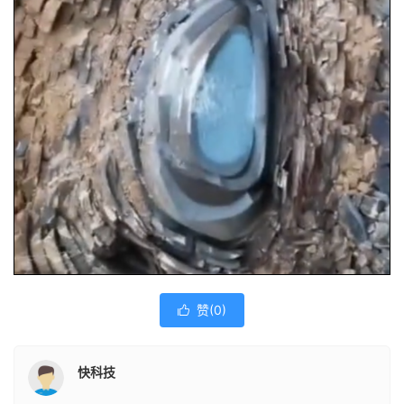
赞(
0
)

快科技