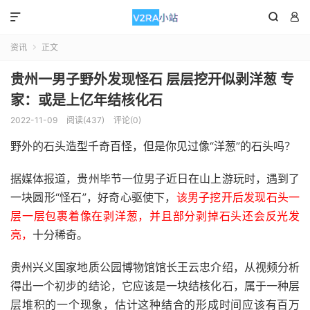



资讯
正文

贵州一男子野外发现怪石 层层挖开似剥洋葱 专
家：或是上亿年结核化石
2022-11-09
阅读(437)
评论(0)
野外的石头造型千奇百怪，但是你见过像“洋葱”的石头吗？
据媒体报道，贵州毕节一位男子近日在山上游玩时，遇到了
一块圆形“怪石”，好奇心驱使下，
该男子挖开后发现石头一
层一层包裹着像在剥洋葱，并且部分剥掉石头还会反光发
亮，
十分稀奇。
贵州兴义国家地质公园博物馆馆长王云忠介绍，从视频分析
得出一个初步的结论，它应该是一块结核化石，属于一种层
层堆积的一个现象，估计这种结合的形成时间应该有百万