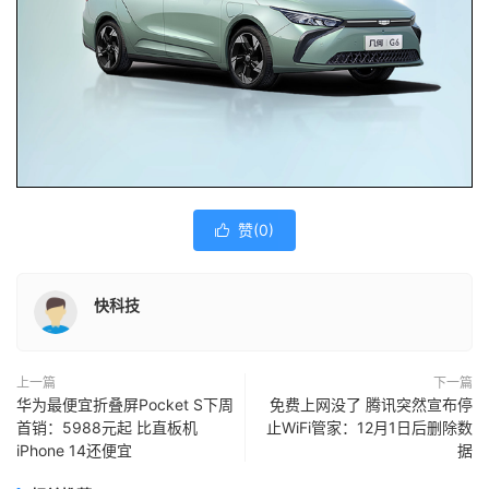
赞(
0
)

快科技
上一篇
下一篇
华为最便宜折叠屏Pocket S下周
免费上网没了 腾讯突然宣布停
首销：5988元起 比直板机
止WiFi管家：12月1日后删除数
iPhone 14还便宜
据