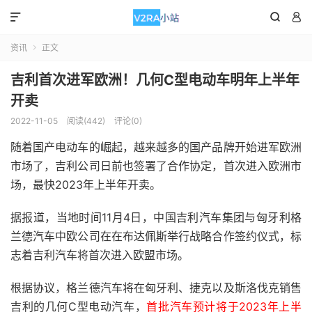



资讯
正文

吉利首次进军欧洲！几何C型电动车明年上半年
开卖
2022-11-05
阅读(442)
评论(0)
随着国产电动车的崛起，越来越多的国产品牌开始进军欧洲
市场了，吉利公司日前也签署了合作协定，首次进入欧洲市
场，最快2023年上半年开卖。
据报道，当地时间11月4日，中国吉利汽车集团与匈牙利格
兰德汽车中欧公司在在布达佩斯举行战略合作签约仪式，标
志着吉利汽车将首次进入欧盟市场。
根据协议，格兰德汽车将在匈牙利、捷克以及斯洛伐克销售
吉利的几何C型电动汽车，
首批汽车预计将于2023年上半