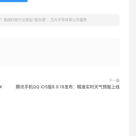
？美国科技行业掀起“裁员潮”：芯片半导体等公司最惨
下一篇
X
腾讯手机QQ iOS版8.9.18发布：精准实时天气预报上线