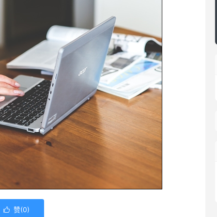
赞(
0
)
