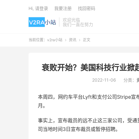
Hi, 请登录
我要注册
找回密码
欢迎光临
我们一直在努力
当前位置：
v2ra小站
资讯
正文


衰败开始？美国科技行业掀起
2022-11-06
分类：
本周四，网约车平台Lyft和支付公司Stri
月。
事实上，宣布裁员的远不止这三家公司，受通
司当地时间3日宣布裁员或暂停招聘。