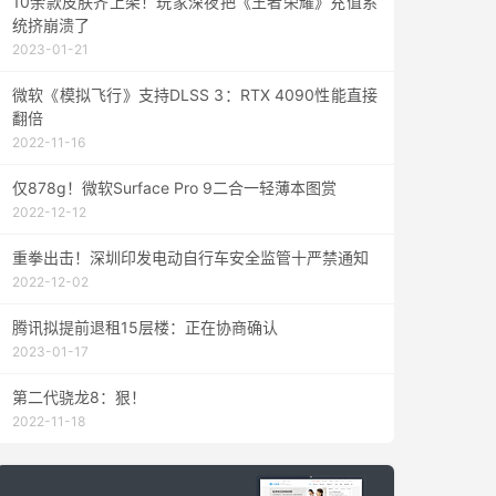
10余款皮肤齐上架！玩家深夜把《王者荣耀》充值系
统挤崩溃了
2023-01-21
微软《模拟飞行》支持DLSS 3：RTX 4090性能直接
翻倍
2022-11-16
仅878g！微软Surface Pro 9二合一轻薄本图赏
2022-12-12
重拳出击！深圳印发电动自行车安全监管十严禁通知
2022-12-02
腾讯拟提前退租15层楼：正在协商确认
2023-01-17
第二代骁龙8：狠！
2022-11-18