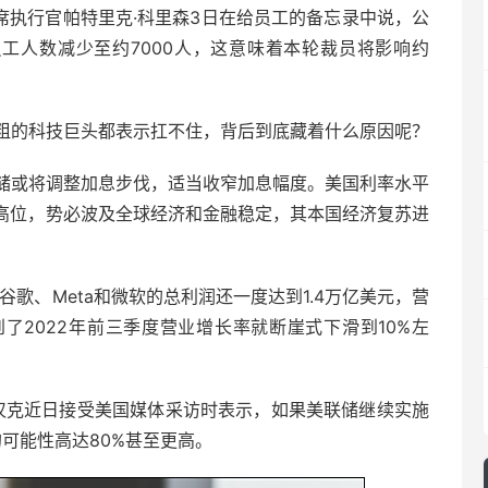
首席执行官帕特里克·科里森3日在给员工的备忘录中说，公
把员工人数减少至约7000人，这意味着本轮裁员将影响约
粗的科技巨头都表示扛不住，背后到底藏着什么原因呢？
储或将调整加息步伐，适当收窄加息幅度。美国利率水平
最高位，势必波及全球经济和金融稳定，其本国经济复苏进
谷歌、Meta和微软的总利润还一度达到1.4万亿美元，营
，到了2022年前三季度营业增长率就断崖式下滑到10%左
·汉克近日接受美国媒体采访时表示，如果美联储继续实施
的可能性高达80%甚至更高。