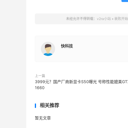
未经允许不得转载：
v2ra小站
»
衰败开始
快科技
上一篇
3999元？国产厂商新显卡S50曝光 号称性能媲美GT
1660
相关推荐
暂无文章