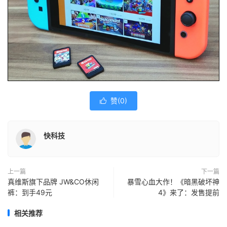
赞(
0
)

快科技
上一篇
下一篇
真维斯旗下品牌 JW&CO休闲
暴雪心血大作！《暗黑破坏神
裤：到手49元
4》来了：发售提前
相关推荐