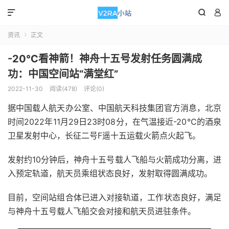



资讯
正文

-20℃看神箭！神舟十五号发射任务圆满成
功：中国空间站“满堂红”
2022-11-30
阅读(478)
评论(0)
据中国载人航天办公室、中国航天科技集团官方消息，北京
时间2022年11月29日23时08分，在气温接近-20℃的酒泉
卫星发射中心，长征二号F遥十五运载火箭点火起飞。
发射约10分钟后，神舟十五号载人飞船与火箭成功分离，进
入预定轨道，航天员乘组状态良好，发射取得圆满成功。
目前，空间站组合体已进入对接轨道，工作状态良好，满足
与神舟十五号载人飞船交会对接和航天员进驻条件。