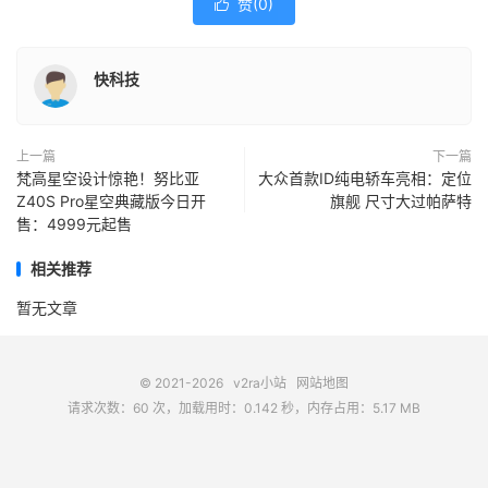
赞(
0
)

快科技
上一篇
下一篇
梵高星空设计惊艳！努比亚
大众首款ID纯电轿车亮相：定位
Z40S Pro星空典藏版今日开
旗舰 尺寸大过帕萨特
售：4999元起售
相关推荐
暂无文章
© 2021-2026
v2ra小站
网站地图
请求次数：60 次，加载用时：0.142 秒，内存占用：5.17 MB