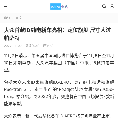



资讯
正文

大众首款ID纯电轿车亮相：定位旗舰 尺寸大过
帕萨特
2022-11-07
阅读(401)
评论(0)
11月7日消息，第五届中国国际进口博览会于11月5日至11月
10日如期举办，大众汽车集团（中国）带来了5款纯电车
型。
包括大众未来ID家族旗舰ID.AERO、奥迪纯电动运动旗舰
RSe-tron GT、本土生产的“Roadjet陆地专机”奥迪Q5e-
tron。据介绍，到2022年底，奥迪将在中国市场提供7款新
能源车型。
大众表示，新一代豪华概念车ID.AERO将于明年量产上市，