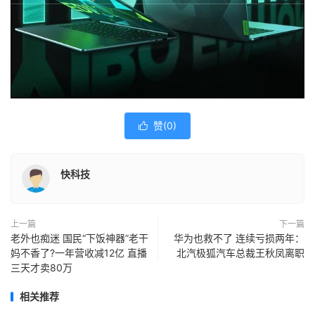
赞(
0
)

快科技
上一篇
下一篇
老外也痴迷 国民“下饭神器”老干
华为也救不了 连续亏损两年：
妈不香了?一年营收减12亿 直播
北汽极狐汽车总裁王秋凤离职
三天才卖80万
相关推荐