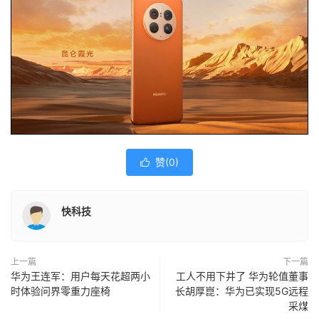
赞(
0
)

快科技
上一篇
下一篇
华为王连军：用户每天花超两小
工人不用下井了 华为轮值董事
时体验问界零重力座椅
长胡厚崑：华为已实现5G远程
采煤