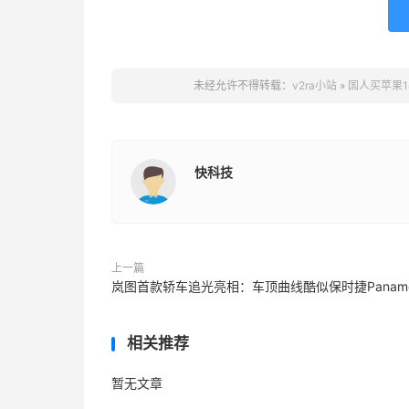
未经允许不得转载：
v2ra小站
»
国人买苹果1
快科技
上一篇
岚图首款轿车追光亮相：车顶曲线酷似保时捷Paname
相关推荐
暂无文章