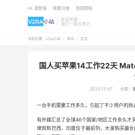
Hi, 请登录
我要注册
找回密码
欢迎光临
我们一直在努力
当前位置：
v2ra小站
资讯
正文


国人买苹果14工作22天 Ma
2022-11-07
分类：
一台手机需要工作多久，引起了不少用户的热
有外媒汇总了全球46个国家/地区工作多久才买得
律宾和巴西、印度位于最前列，大家购买最长的需