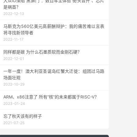
大众ID深陷“黑屏门”：数百车主体验“街头盲开”、芯片
是祸首？
2022-12-13
马斯克为560亿美元高薪酬辩护：我的痛苦难以言表
将寻找新领导者
2022-11-17
同样都是碳 为什么石墨质软而金刚石硬？
2022-12-01
一年一度！澳大利亚圣诞岛红蟹大迁徙：组团过马路
场面壮观
2022-10-29
ARM、x86注意了 所有“核”的未来都属于RISC-V？
2023-01-24
忘了秋天该有的样子
2021-07-25