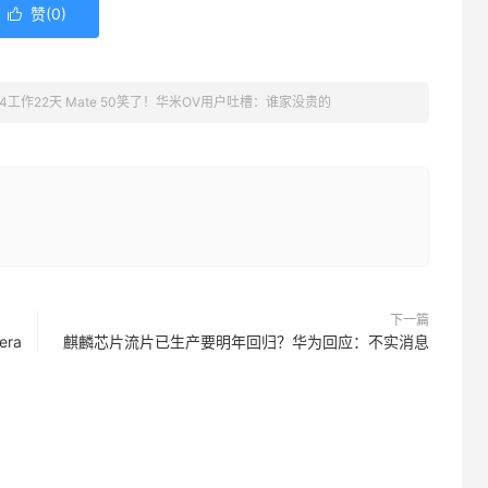
赞(
0
)

4工作22天 Mate 50笑了！华米OV用户吐槽：谁家没贵的
下一篇
ra
麒麟芯片流片已生产要明年回归？华为回应：不实消息