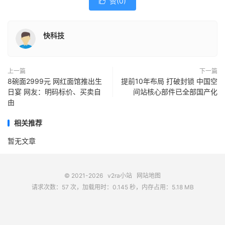
赞(
0
)

快科技
上一篇
下一篇
8碗面2999元 网红面馆推出生
提前10年布局 打破封锁 中国空
日宴 网友：明码标价、买卖自
间站核心部件已全部国产化
由
相关推荐
暂无文章
© 2021-2026
v2ra小站
网站地图
请求次数：57 次，加载用时：0.145 秒，内存占用：5.18 MB