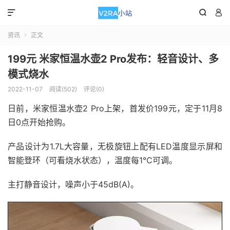



资讯
正文

199元 米家恒温水壶2 Pro发布：轻音设计、多
模式烧水
2022-11-07
阅读(502)
评论(0)
日前，米家恒温水壶2 Pro上架，首发价199元，定于11月8
日0点开始抢购。
产品设计为1.7L大容量，无极旋钮上配有LED温度显示屏和
智能登环（可看烧水状态），温度每1℃可调。
主打静音设计，噪声小于45dB(A)。