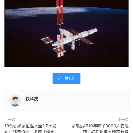
赞(
0
)

快科技
上一篇
下一篇
199元 米家恒温水壶2 Pro发
俞敏洪称10年吃了3000片安眠
布：轻音设计、多模式烧水
药：好几年根本睡不着觉