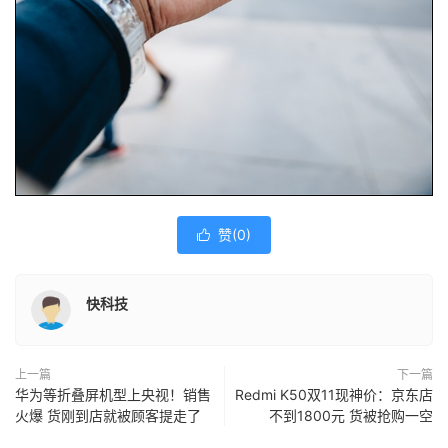
赞(
0
)

快科技
上一篇
下一篇
华为等折叠屏机型上央视！销售
Redmi K50双11现神价：京东店
火爆 货刚到店就被顾客提走了
不到1800元 货被抢购一空