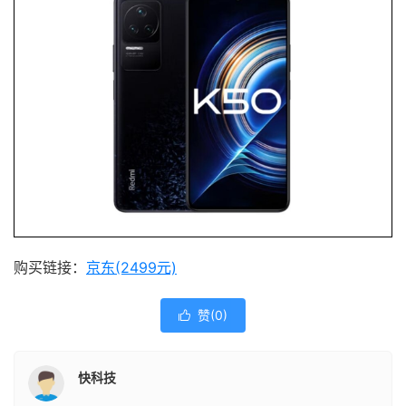
购买链接：
京东(2499元)
赞(
0
)

快科技