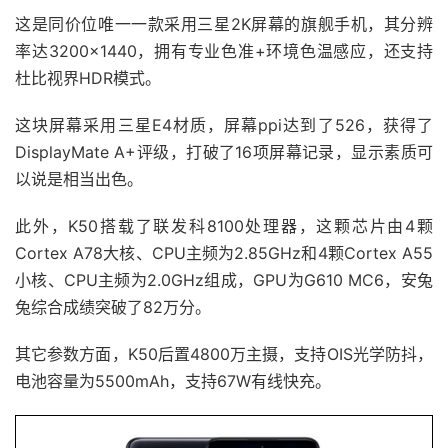
这是同价位唯一一款采用三星2K屏幕的旗舰手机，其分辨
率达3200×1440，拥有专业色准+环境色温感应，还支持
杜比视界HDR模式。
这块屏幕采用三星E4材质，屏幕ppi达到了526，获得了
DisplayMate A+评级，打破了16项屏幕记录，显示素质可
以说是相当出色。
此外，K50搭载了联发科8100处理器，这颗芯片由4颗
Cortex A78大核、CPU主频为2.85GHz和4颗Cortex A55
小核、CPU主频为2.0GHz组成，GPU为G610 MC6，安兔
兔综合成绩突破了82万分。
其它参数方面，K50后置4800万主摄，支持OIS光学防抖，
电池容量为5500mAh，支持67W有线快充。