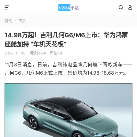



资讯
正文

14.98万起！吉利几何G6/M6上市：华为鸿蒙
座舱加持 “车机天花板”
2022-11-08
阅读(399)
评论(0)
11月8日消息，日前，吉利纯电品牌几何旗下两款新车——
几何G6、几何M6正式上市，售价均为14.98-18.68万元。