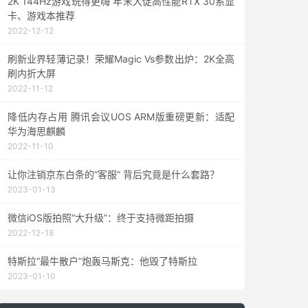
2K 144Hz游戏玩得更嗨 年末大促高性能RTX 30系显
卡、游戏本推荐
2022-12-12
刷新业界轻薄记录！荣耀Magic Vs参数出炉：2K全高
刷内折大屏
2022-11-12
降低内存占用 腾讯会议UOS ARM版重磅更新：适配
华为海思麒麟
2022-11-10
让你注销京东白条的“客服” 背后究竟是什么套路？
2023-01-13
微信iOS版拍照“大升级”：终于支持微距拍摄
2022-12-18
特斯拉“最牛散户”炮轰马斯克：他毁了特斯拉
2023-01-10