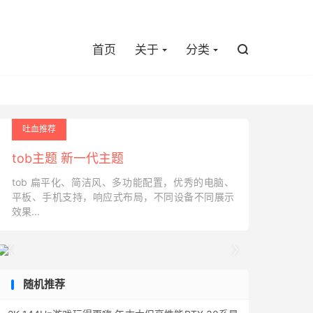

首页
关于
分类

吐血推荐
tob主题 新一代主题
tob 扁平化、简洁风、多功能配置，优秀的电脑、
平板、手机支持，响应式布局，不同设备不同展示
效果...


随机推荐