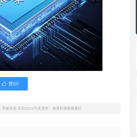
赞(
0
)

、苹果来战 天玑9200今天发布：联发科旗舰被看好