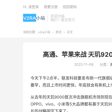
Hi, 请登录
我要注册
找回密码
欢迎光临
我们一直在努力
当前位置：
v2ra小站
资讯
正文


高通、苹果来战 天玑92
2022-11-08
分类：
今天下午2点半，联发科就要发布新一代旗舰级
要早，而且上市时间更快，年底就会有新机上
从去年的天玑9000首次冲击旗舰机市场到现
OPPO、vivo、小米等5大品牌都有基于天
片的战略固定下来了。