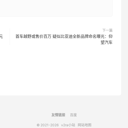
下一篇
元
首车越野或售价百万 疑似比亚迪全新品牌命名曝光：仰
望汽车
友情链接
百度
© 2021-2026
v2ra小站
网站地图