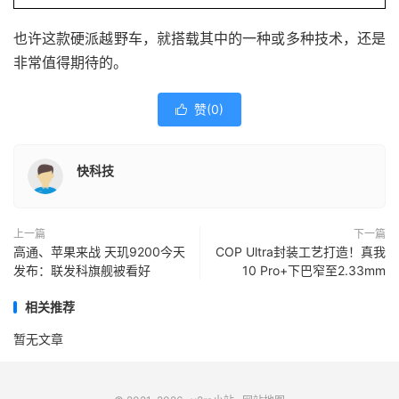
也许这款硬派越野车，就搭载其中的一种或多种技术，还是
非常值得期待的。
赞(
0
)

快科技
上一篇
下一篇
高通、苹果来战 天玑9200今天
COP Ultra封装工艺打造！真我
发布：联发科旗舰被看好
10 Pro+下巴窄至2.33mm
相关推荐
暂无文章