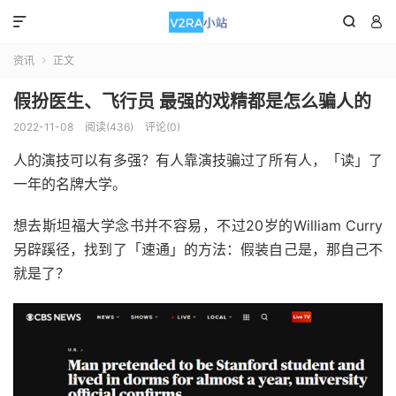



资讯
正文

假扮医生、飞行员 最强的戏精都是怎么骗人的
2022-11-08
阅读(436)
评论(0)
人的演技可以有多强？有人靠演技骗过了所有人，「读」了
一年的名牌大学。
想去斯坦福大学念书并不容易，不过20岁的William Curry
另辟蹊径，找到了「速通」的方法：假装自己是，那自己不
就是了？