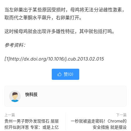
当左卵巢出于某些原因受损时，母鸡将无法分泌雌性激素，
取而代之睾酮水平飙升，右卵巢打开。
这时候母鸡就会出现许多雄性特征，其中就包括打鸣。
参考资料：
[1]http://dx.doi.org/10.1016/j.cub.2013.02.015
赞(
0
)

快科技
上一篇
下一篇
贵州一男子野外发现怪石 层层
一秒就被盗走密码！Chrome的
挖开似剥洋葱 专家：或是上亿
安全措施 就是摆设