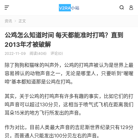



资讯
正文

公鸡怎么知道时间 每天都能准时打鸣？直到
2013年才被破解
2022-11-09
阅读(406)
评论(0)
除了狗狗和猫咪的叫声外，公鸡的打鸣声被认为是世界上最
容易辨认的动物声音之一，无论是哪里人，只要听到“喔喔
啼”基本都知道那是公鸡在打鸣。
其实，关于公鸡的打鸣声有许多有趣的事实，比如它们的打
鸣声音可以超过130分贝，这相当于喷气式飞机在距离我们
耳朵15米的地方飞行所发出的声音。
作为对比，目前人类最大声音的吉尼斯世界纪录只有129分
贝，而普通人只能发出100分贝左右的声音。