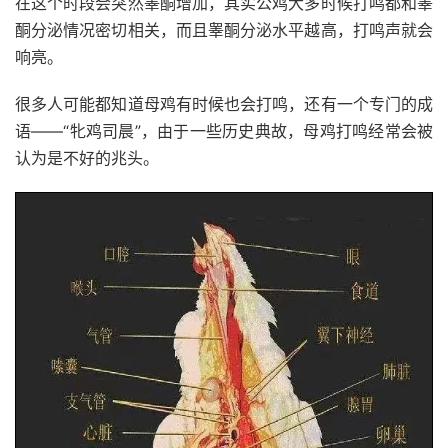
在这个时段会突然睾酮增加，其实公鸡大多时候打鸣都和睾
酮分泌情况密切相关，而且睾酮分泌水平越高，打鸣声就会
响亮。
很多人可能都知道母鸡有时候也会打鸣，还有一个专门的成
语——“牝鸡司晨”，由于一些历史典故，母鸡打鸣经常会被
认为是不好的兆头。