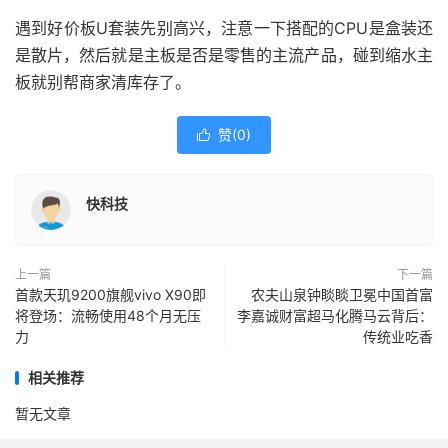
遇到好价板U套装先别高兴，注意一下搭配的CPU是盒装还
是散片，然后就是主板是否是零售的主流产品，碰到缩水主
板就别帮商家清库存了。
赞(
0
)

快科技
上一篇
下一篇
首款天玑9200旗舰vivo X90即
农夫山泉钟睒睒卫冕中国首富
将登场：流畅使用48个月无压
李嘉诚财富超马化腾马云背后：
力
传统业吃香
相关推荐
暂无文章