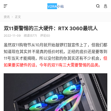



资讯
正文

双11要警惕的三大硬件：RTX 3060最坑人
2022-11-09
阅读(577)
评论(0)
虽然双11购物节从10月就开始敲锣打鼓宣传上了，但我们都
知道现在其实并不是真的低价时机，正经的底价还是要等到
11号当天才能揭晓，所以没付款的你其实还有不少机会，
但
如果要买硬件的话，今年的双11有三大需要警惕的品类。