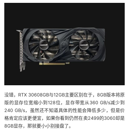
没错，RTX 30608GB与12GB主要区别在于，8GB版本将原
版的显存位宽缩小到128位，显存带宽从360 GB/s减少到
240 GB/s，虽然还不知道具体的性能会降低多少，但是价
格肯定应该更便宜，如果你看到仍然在卖2499的3060却是
8GB显存，那就要小小别接盘了。