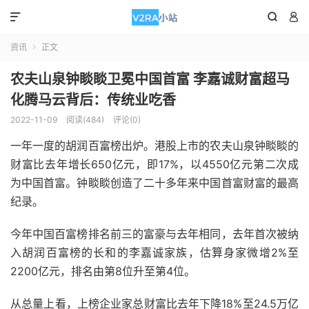



资讯
正文

农夫山泉钟睒睒卫冕中国首富 李嘉诚财富超马
化腾马云背后：传统业吃香
2022-11-09
阅读(484)
评论(0)
一年一度的胡润百富榜出炉。港股上市的农夫山泉钟睒睒的
财富比去年增长650亿元，即17%，以4550亿元第二次成
为中国首富。钟睒睒创造了二十多年来中国首富财富的最高
纪录。
今年中国百富榜排名前三的富豪与去年相同，去年首次被纳
入胡润百富榜的长和的李嘉诚家族，估算身家微增2%至
2200亿元，排名由第8位升至第4位。
从总量上看，上榜企业家总财富比去年下降18%至24.5万亿