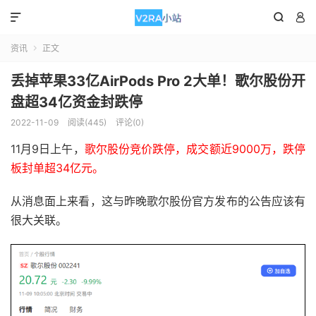



资讯
正文

丢掉苹果33亿AirPods Pro 2大单！歌尔股份开
盘超34亿资金封跌停
2022-11-09
阅读(445)
评论(0)
11月9日上午，
歌尔股份竞价跌停，成交额近9000万，跌停
板封单超34亿元。
从消息面上来看，这与昨晚歌尔股份官方发布的公告应该有
很大关联。