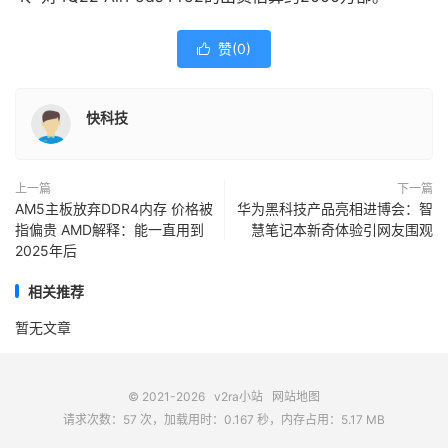
赞(
0
)

快科技
上一篇
下一篇
AM5主板放弃DDR4内存 价格被
华为黑科技产品亮相进博会：智
指偏贵 AMD解释：能一直用到
慧笔记本新奇体验引网友围观
2025年后
相关推荐
暂无文章
© 2021-2026
v2ra小站
网站地图
请求次数：57 次，加载用时：0.167 秒，内存占用：5.17 MB