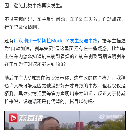
因，避免此类事故再次发生。
不过有趣的是，车主反馈问题，车子刹车失效，自动加速，
行车记录仪被删。
还有
广东潮州一特斯拉Model Y发生交通事故
，据车主描述
为“自动加速，刹车失灵”但这里面还存在一些疑惑，比如车
主在车内怎么知道刹车刹到冒烟的？刹车刹到冒烟说明刹车
在工作为何时速还能达到198？
随后车主大V陈震在微博发声称，这车改的这个样儿，我猜
也许大概可能是因为他没好好开才导致的事故，但我仅仅是
猜测，具体实情还要等官方声明出来才知道，反正对于特斯
拉来说，说谎话还是有代驾的，拭目以待吧~