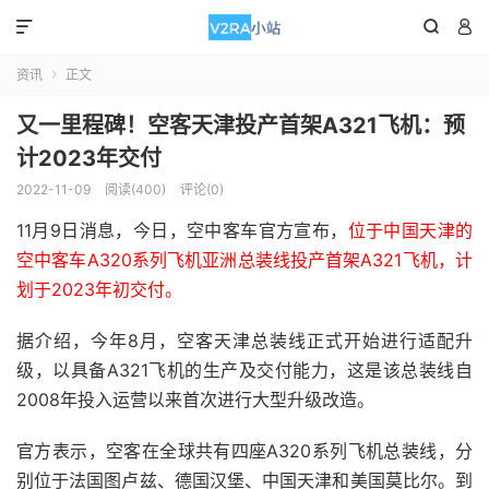



资讯
正文

又一里程碑！空客天津投产首架A321飞机：预
计2023年交付
2022-11-09
阅读(400)
评论(0)
11月9日消息，今日，空中客车官方宣布，
位于中国天津的
空中客车A320系列飞机亚洲总装线投产首架A321飞机，计
划于2023年初交付。
据介绍，今年8月，空客天津总装线正式开始进行适配升
级，以具备A321飞机的生产及交付能力，这是该总装线自
2008年投入运营以来首次进行大型升级改造。
官方表示，空客在全球共有四座A320系列飞机总装线，分
别位于法国图卢兹、德国汉堡、中国天津和美国莫比尔。到