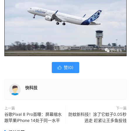
赞(
0
)

快科技
上一篇
下一篇
谷歌Pixel 8 Pro首曝：屏幕缩水
防蚊新科技！涂了它蚊子0.05秒
跟苹果iPhone 14处于同一水平
逃走 赶紧让王多鱼投钱