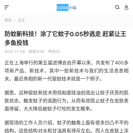



资讯
正文

防蚊新科技！涂了它蚊子0.05秒逃走 赶紧让王
多鱼投钱
2022-11-09
阅读(419)
评论(0)
正在上海举行的第五届进博会自开幕以来，共发布了400多
项新产品、新技术，其中一些新技术与我们的生活息息相
关，最近亮相的新一代驱蚊技术就是一个例子。
据悉，这种驱蚊新技术用低粘度硅油创造出让蚊子厌恶的肌
肤状态，触发蚊子的逃跑行为，从而有效阻止蚊子在皮肤表
面停留，大大降低被蚊子叮咬的发生概率。
据现场的工作人员介绍，蚊子的触角上面有很多凹凸不平的
结构，这些结构对水和甘油具有排斥左右。而人在皮肤上涂