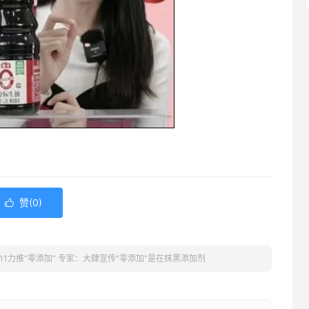
赞(
0
)

11力推“零添加” 专家：大肆宣传“零添加”是在抹黑添加剂