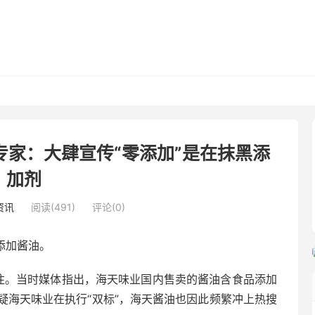
 专家：大肆宣传“零添加”是在抹黑添
加剂
资讯
阅读(491)
评论(0)
添加酱油。
注。当时媒体指出，海天味业国内售卖的酱油含食品添加
疑海天味业在执行“双标”，海天酱油也因此频繁冲上热搜