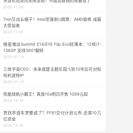
天涯论坛突然关闭发帖！中国互联网的青春没了
2022-11-30
7nm又出幺蛾子！Intel至强新U跳票：AMD偷笑 成最
大受益者
2022-11-01
微星推出Summit E14/E16 Flip Evo轻薄本：12核i7-
1360P 支持360°翻转
2023-01-13
三体宇宙CEO：未来或建主题乐园 5到10年后可对标
哈利波特IP
2023-01-17
性能续航小霸王！真我10s明日开售 1099元起
2022-12-19
贾跃亭造车梦要成了？FF91交付计划公布 还差10几
亿资金
2022-12-16