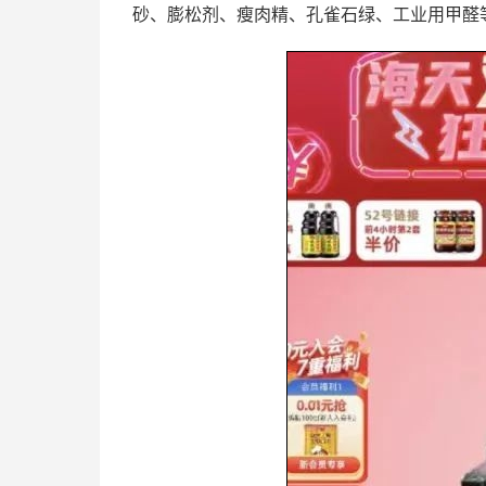
砂、膨松剂、瘦肉精、孔雀石绿、工业用甲醛