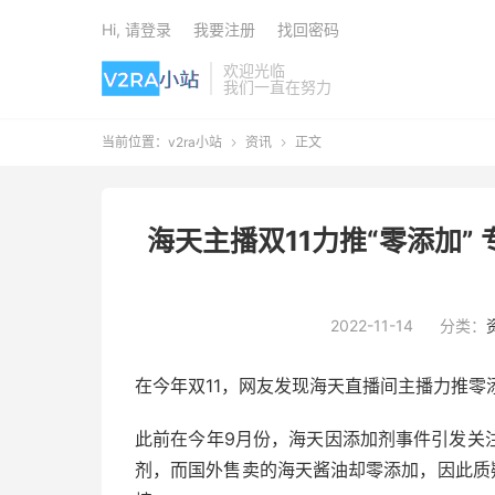
Hi, 请登录
我要注册
找回密码
欢迎光临
我们一直在努力
当前位置：
v2ra小站
资讯
正文


海天主播双11力推“零添加”
2022-11-14
分类：
在今年双11，网友发现海天直播间主播力推零
此前在今年9月份，海天因添加剂事件引发关
剂，而国外售卖的海天酱油却零添加，因此质