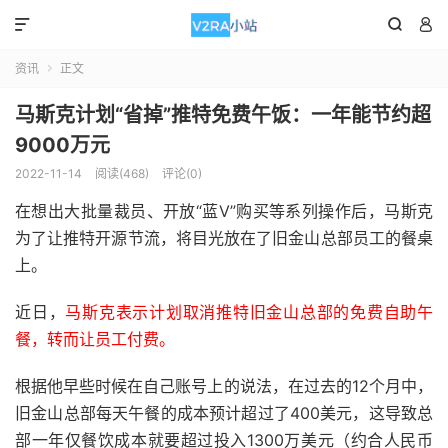



资讯
正文

马斯克计划“省掉”推特免费午饭：一年能节约超
9000万元
2022-11-14
阅读(468)
评论(0)
在想出大批量裁员、开放“蓝V”购买等系列操作后，马斯克
为了让推特开源节流，将目光放在了旧金山总部员工的餐桌
上。
近日，
马斯克表示计划取消推特旧金山总部的免费自助午
餐，转而让员工付费。
根据他早些时候在自己账号上的说法，在过去的12个月中，
旧金山总部每天午餐的成本预计超过了400美元，这导致总
部一年仅餐饮成本就要超过投入1300万美元（约合人民币