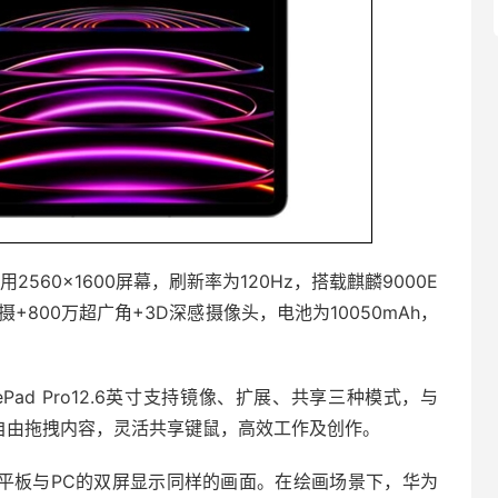
采用2560×1600屏幕，刷新率为120Hz，搭载麒麟9000E
摄+800万超广角+3D深感摄像头，电池为10050mAh，
ePad Pro12.6英寸支持镜像、扩展、共享三种模式，与
间自由拖拽内容，灵活共享键鼠，高效工作及创作。
，平板与PC的双屏显示同样的画面。在绘画场景下，华为