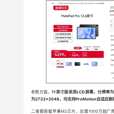
参数方面，
11英寸版采用LCD屏幕，分辨率为23
为2732×2048，均支持ProMotion自适应
二者都搭载苹果M2芯片，后置1000万超广角+