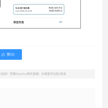
赞(
0
)

片加持！苹果iPad Pro明天首销：价格是华为的2倍多