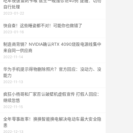
吃年夜饭鱼刺卡喉 医生一晚接诊近40例 提醒：切勿
自行处理
2023-01-22
快自查！这些睡姿都不对！可能你也做错了
2023-01-16
制造商背锅？NVIDIA确认RTX 4090烧毁电源线集中
来自同一供应商
2022-11-14
华为手机提示得物删除照片？官方回应：没动力、没
能力
2022-11-13
疯狂小杨哥和厂家否认破壁机虚假宣传 打假人回应：
继续忽悠
2022-11-15
全年零事故率！换换智能换电解决电动车最大安全隐
患
2022-12-13