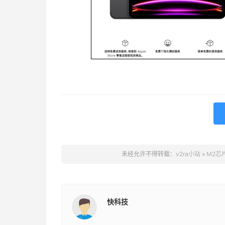
未经允许不得转载：
v2ra小站
»
M2芯
快科技