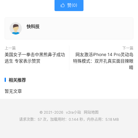
赞(
0
)

快科技
上一篇
下一篇
美国女子一拳击中黑熊鼻子成功
网友激活iPhone 14 Pro灵动岛
逃生 专家表示赞赏
特殊模式：双开孔真实面目辣眼
睛
相关推荐
暂无文章
© 2021-2026
v2ra小站
网站地图
请求次数：57 次，加载用时：0.144 秒，内存占用：5.18 MB