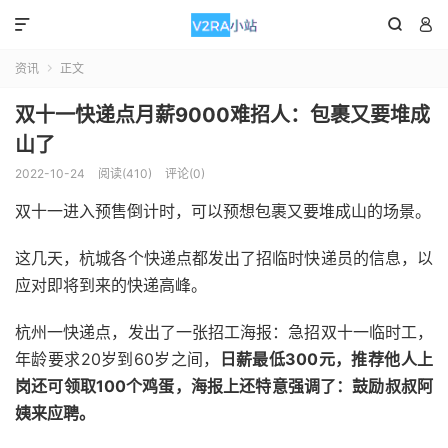



资讯
正文

双十一快递点月薪9000难招人：包裹又要堆成
山了
2022-10-24
阅读(410)
评论(0)
双十一进入预售倒计时，可以预想包裹又要堆成山的场景。
这几天，杭城各个快递点都发出了招临时快递员的信息，以
应对即将到来的快递高峰。
杭州一快递点，发出了一张招工海报：急招双十一临时工，
年龄要求20岁到60岁之间，
日薪最低300元，推荐他人上
岗还可领取100个鸡蛋，海报上还特意强调了：鼓励叔叔阿
姨来应聘。