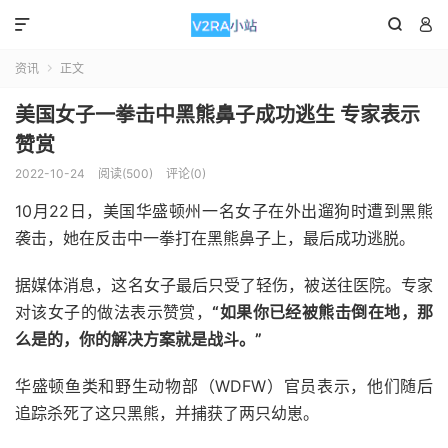



资讯
正文

美国女子一拳击中黑熊鼻子成功逃生 专家表示
赞赏
2022-10-24
阅读(500)
评论(0)
10月22日，美国华盛顿州一名女子在外出遛狗时遭到黑熊
袭击，她在反击中一拳打在黑熊鼻子上，最后成功逃脱。
据媒体消息，这名女子最后只受了轻伤，被送往医院。专家
对该女子的做法表示赞赏，
“如果你已经被熊击倒在地，那
么是的，你的解决方案就是战斗。”
华盛顿鱼类和野生动物部（WDFW）官员表示，他们随后
追踪杀死了这只黑熊，并捕获了两只幼崽。