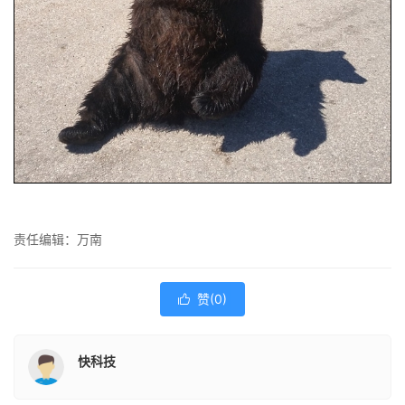
责任编辑：万南
赞(
0
)

快科技