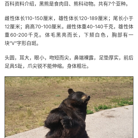
百科资料介绍，黑熊是食肉目、熊科动物。共有7个亚种。
雌性体长110-150厘米，雄性体长120-189厘米；尾长小于
12厘米；肩高70-100厘米。雌性体重40-140千克，雄性体
重60-200千克。体毛黑亮而长，下颏白色，胸部有一
块"V"字形白斑。
头圆，耳大，眼小，吻短而尖，鼻端裸露，足垫厚实，前后
足具5趾，爪尖锐不能伸缩。身体粗壮。