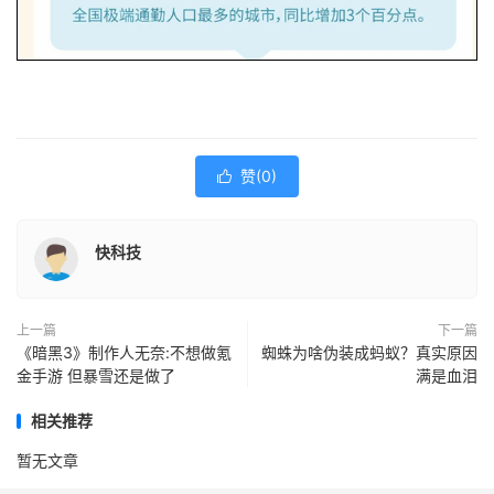
赞(
0
)

快科技
上一篇
下一篇
《暗黑3》制作人无奈:不想做氪
蜘蛛为啥伪装成蚂蚁？真实原因
金手游 但暴雪还是做了
满是血泪
相关推荐
暂无文章