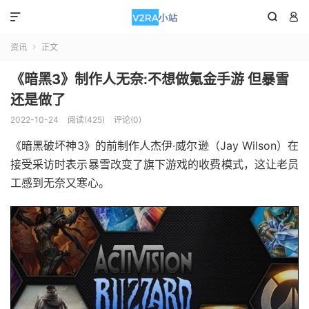



资讯
正文

《暗黑3》制作人无奈:不想做氪金手游 但暴雪
还是做了
2022-10-24
阅读(425)
评论(0)
《暗黑破坏神3》的前制作人杰伊·威尔逊（Jay Wilson）在
接受采访时表示暴雪改变了旗下游戏的收费模式，这让老员
工感到无奈又寒心。