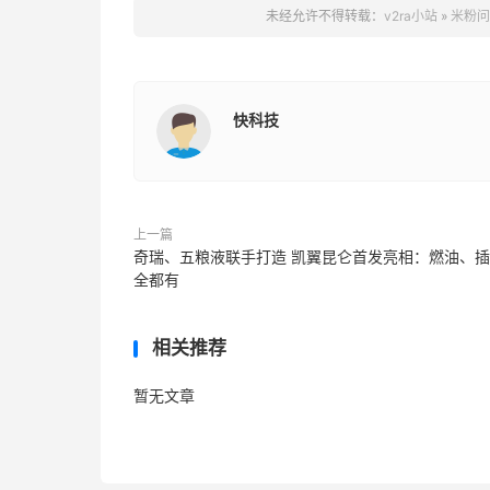
未经允许不得转载：
v2ra小站
»
米粉问
快科技
上一篇
奇瑞、五粮液联手打造 凯翼昆仑首发亮相：燃油、
全都有
相关推荐
暂无文章