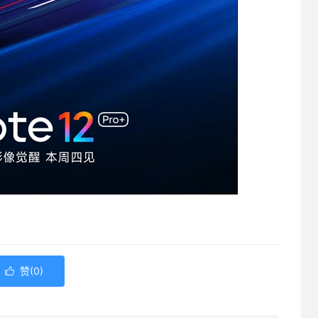
赞(
0
)
