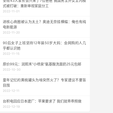
全班43人家长会只来了7位爸爸 我国男主外女主内模
式被打破：重新审视家庭分工
2022-11-01
进核心商圈被认为太土？奥迪无奈挂横幅：俺也有纯
电新能源
2022-11-20
90后女子上班坚持12年装50岁大妈：会网购的人几
乎都认识她
2022-11-15
原价99元：润熙禾“小喷泉”氨基酸洗面奶25元包邮
2022-10-30
童年记忆的黄桃罐头为啥突然火了？专家建议不要盲
目囤
2022-12-11
台积电回应日本建厂：苹果要求了 我们就乖乖照做
2022-12-19