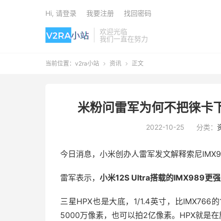
Hi, 请登录
我要注册
找回密码
欢迎光临
我们一直在努力
当前位置：
v2ra小站
资讯
正文


米粉问雷军为何不把徕卡下放给
2022-10-25
分类：
今日消息，小米创办人雷军发文解释索尼IMX9
雷军表示，
小米12S Ultra搭载的IMX9
三星HPX也是大底，1/1.4英寸，比IMX76
5000万像素，也可以拍2亿像素。HPX就是