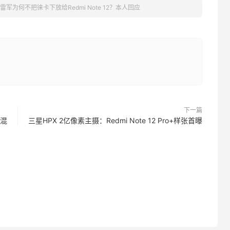
雷军为何不把徕卡下放给Redmi Note 12？本人回应
下一篇
插混
三星HPX 2亿像素主摄：Redmi Note 12 Pro+样张首曝