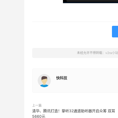
未经允许不得转载：
v2ra小
快科技
上一篇
清华、腾讯打造！挚听32通道助听器开启众筹 双耳
5660元