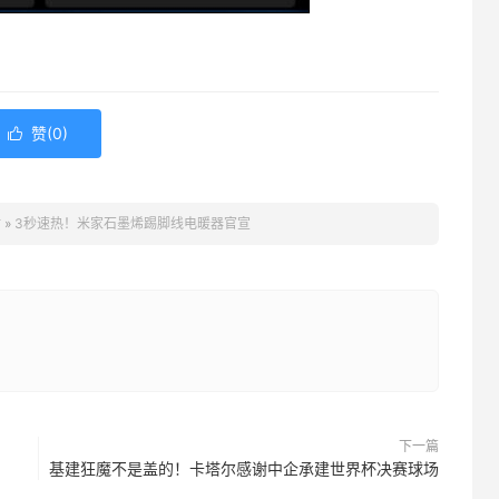
赞(
0
)

站
»
3秒速热！米家石墨烯踢脚线电暖器官宣
下一篇
基建狂魔不是盖的！卡塔尔感谢中企承建世界杯决赛球场