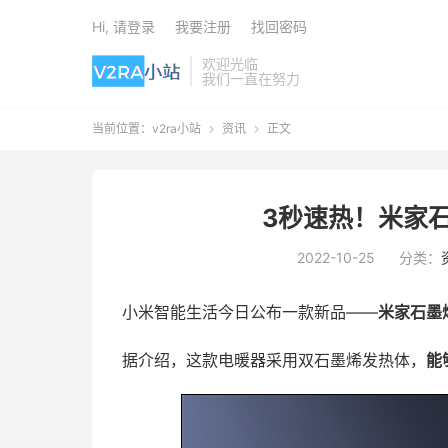
Hi, 请登录
我要注册
找回密码
欢迎光临
我们一直在努力
当前位置：
v2ra小站
资讯
正文


3秒速热！米家
2022-10-25
分类：
小米智能生活今日公布一款新品——
米家石墨
据介绍，这款电暖器采用双石墨烯发热体，
能