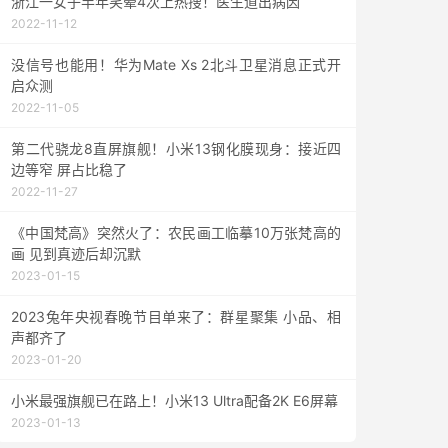
浙江一女子半年笑晕4次上热搜！医生道出病因
2022-11-12
没信号也能用！华为Mate Xs 2北斗卫星消息正式开
启众测
2022-11-05
第二代骁龙8直屏旗舰！小米13钢化膜现身：接近四
边等窄 屏占比稳了
2022-11-27
《中国梵高》突然火了：农民画工临摹10万张梵高的
画 见到真迹后却沉默
2023-01-15
2023兔年央视春晚节目单来了：群星聚集 小品、相
声都齐了
2023-01-20
小米最强旗舰已在路上！小米13 Ultra配备2K E6屏幕
2023-01-13