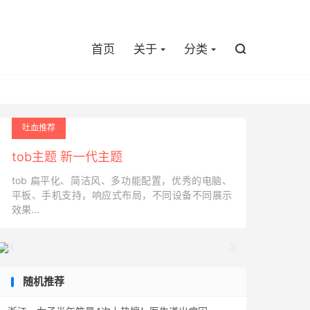

首页
关于
分类

吐血推荐
tob主题 新一代主题
tob 扁平化、简洁风、多功能配置，优秀的电脑、
平板、手机支持，响应式布局，不同设备不同展示
效果...


随机推荐