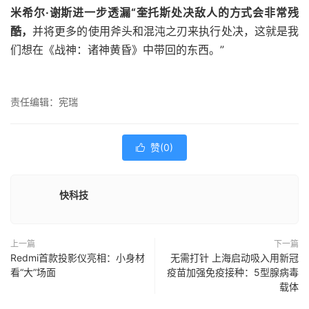
米希尔·谢斯进一步透漏“奎托斯处决敌人的方式会非常残
酷，
并将更多的使用斧头和混沌之刃来执行处决，这就是我
们想在《战神：诸神黄昏》中带回的东西。”
责任编辑：宪瑞
赞(
0
)

快科技
上一篇
下一篇
Redmi首款投影仪亮相：小身材
无需打针 上海启动吸入用新冠
看“大”场面
疫苗加强免疫接种：5型腺病毒
载体