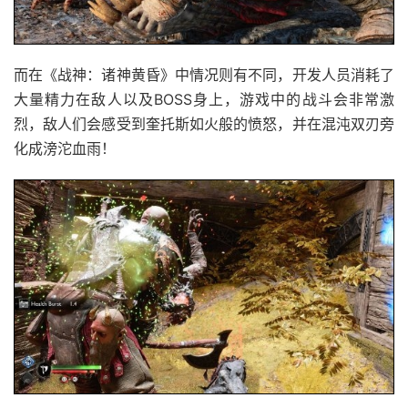
而在《战神：诸神黄昏》中情况则有不同，开发人员消耗了
大量精力在敌人以及BOSS身上，游戏中的战斗会非常激
烈，敌人们会感受到奎托斯如火般的愤怒，并在混沌双刃旁
化成滂沱血雨！