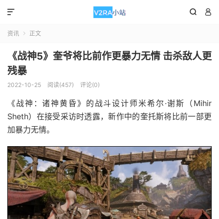



资讯
正文

《战神5》奎爷将比前作更暴力无情 击杀敌人更
残暴
2022-10-25
阅读(457)
评论(0)
《战神：诸神黄昏》的战斗设计师米希尔·谢斯（Mihir
Sheth）在接受采访时透露，新作中的奎托斯将比前一部更
加暴力无情。