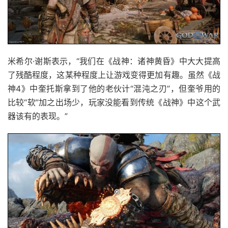
米希尔·谢斯表示，“我们在《战神：诸神黄昏》中大大提高
了残酷程度，这某种程度上让游戏变得更加有趣。虽然《战
神4》中奎托斯拿到了他的老伙计“混沌之刃”，但奎爷用的
比较“软”加之出场少，玩家没能看到传统《战神》中这个武
器该有的表现。”