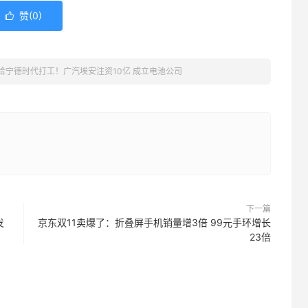
赞(
0
)

给宁德时代打工！广汽埃安注资10亿 成立电池公司
下一篇
发
京东双11卖爆了：折叠屏手机销量增3倍 99元手环增长
23倍