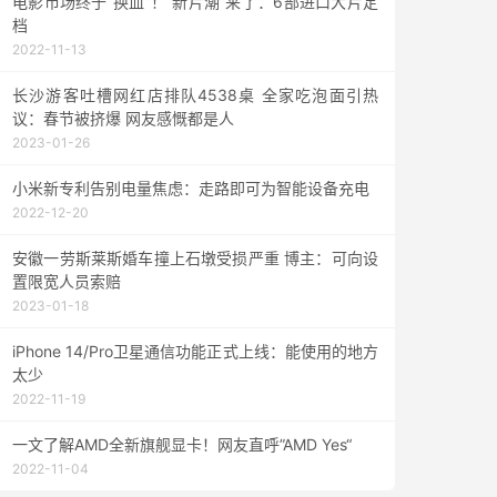
电影市场终于“换血”！“新片潮”来了：6部进口大片定
档
2022-11-13
长沙游客吐槽网红店排队4538桌 全家吃泡面引热
议：春节被挤爆 网友感慨都是人
2023-01-26
小米新专利告别电量焦虑：走路即可为智能设备充电
2022-12-20
安徽一劳斯莱斯婚车撞上石墩受损严重 博主：可向设
置限宽人员索赔
2023-01-18
iPhone 14/Pro卫星通信功能正式上线：能使用的地方
太少
2022-11-19
一文了解AMD全新旗舰显卡！网友直呼”AMD Yes“
2022-11-04