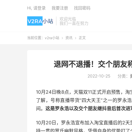
Hi, 请登录
我要注册
找回密码
欢迎光临
我们一直在努力
当前位置：
v2ra小站
资讯
正文


退网不退播！交个朋友
2022-10-25
分类：
10月24日晚8点，天猫双11正式开启预售，
了解，号称直播带货“四大天王”之一的罗永
间。
这是罗永浩以及交个朋友继抖音后首次进
10月20日，罗永浩宣布加入淘宝直播后的2
持一贯的罗氏幽默风格，凭借自身的优势打了