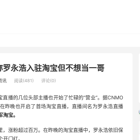
称罗永浩入驻淘宝但不想当一哥
资讯
阅读(481)
评论(0)
淘宝直播的几位头部主播也开始了忙碌的“营业”。据CNMO
浩在昨晚也开启了首场淘宝直播，直播间名为罗永浩直播
军淘宝。
天里，涨粉超过百万。在昨晚的淘宝直播中，罗永浩依旧保
个开门红。