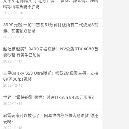
女子买老陈醋买到“老陈西昔”：雷碧、康帅傅、娃啥
啥等山寨货防不胜防
2023-01-16
3999元起 一加11首销51分钟打破所有二代骁龙8销
量、销售额双记录
2023-01-09
越吐槽越买？9499元被疯抢！NV公版RTX 4080首
卖秒罄 有黄牛已加价
2022-11-17
三星Galaxy S23 Ultra曝光：搭载2亿像素主摄、支持
8K＠30fps视频
2022-12-12
世界上“最快的鞋”面世：时速11km/h 8430元买吗？
2022-11-14
暴雪玩家可以放心了！网易致信称尽快沟通退款 你还
玩吗？
2022-11-18