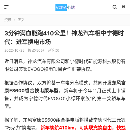



资讯
正文

3分钟满血能跑410公里！神龙汽车相中宁德时
代：进军换电市场
2022-10-25
阅读(505)
评论(0)
近日消息，神龙汽车有限公司和宁德时代新能源科技股份有
限公司签署EVOGO换电项目合作框架协议。
根据合作协议，双方将基于车电分离模式，共同开发
东风富
康ES600组合换电版车型
，新车将于今年11月正式上市销
售，并成为宁德时代EVOGO“小绿环家族”的第一款轿车车
型。
据了解，东风富康ES600组合换电版将搭载宁德时代三元锂
“巧克力”换电块，
新车续航410km，可实现充换自由，快捷