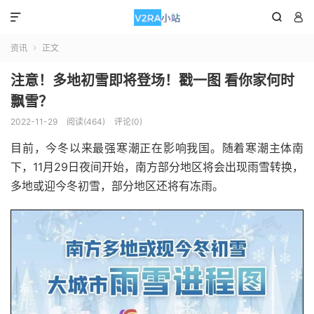



资讯
正文

注意！多地初雪即将登场！戳一图 看你家何时
飘雪？
2022-11-29
阅读(464)
评论(0)
目前，今冬以来最强寒潮正在影响我国。随着寒潮主体南
下，11月29日夜间开始，南方部分地区将会出现雨雪转换，
多地或迎今冬初雪，部分地区还将有冻雨。